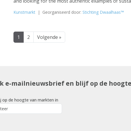
and looking for the most authentic examples of sustai
Kunstmarkt
| Georganiseerd door:
Stichting Dwaalhaas™
1
2
Volgende »
uk e-mailnieuwsbrief en blijf op de hoogt
j op de hoogte van markten in