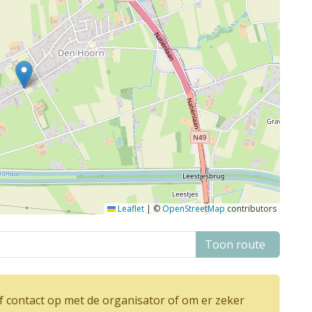
Leaflet
|
©
OpenStreetMap
contributors
Toon route
 contact op met de organisator of om er zeker