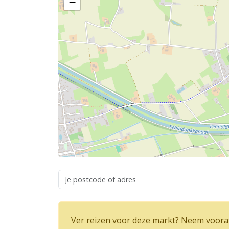
−
Ver reizen voor deze markt? Neem vooraf