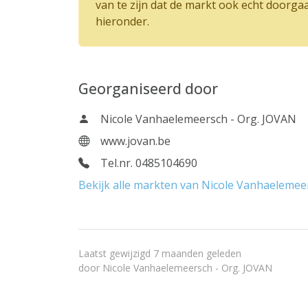
van te zijn dat de markt ook echt doorga
hieronder.
Georganiseerd door
Nicole Vanhaelemeersch - Org. JOVAN
www.jovan.be
Tel.nr. 0485104690
Bekijk alle markten van Nicole Vanhaelemee
Laatst gewijzigd 7 maanden geleden
door
Nicole Vanhaelemeersch - Org. JOVAN