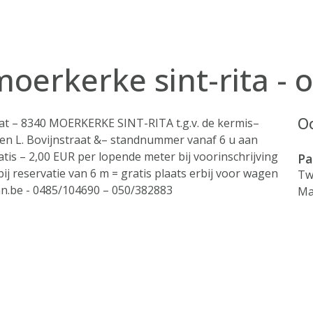
rkerke sint-rita - o
Oo
t – 8340 MOERKERKE SINT-RITA t.g.v. de kermis–
en L. Bovijnstraat &– standnummer vanaf 6 u aan
atis – 2,00 EUR per lopende meter bij voorinschrijving
Pa
bij reservatie van 6 m = gratis plaats erbij voor wagen
Tw
an.be - 0485/104690 – 050/382883
Ma