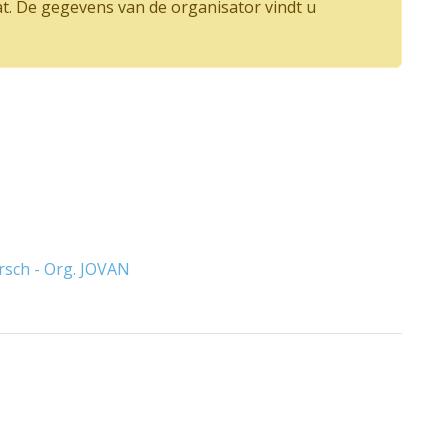
at. De gegevens van de organisator vindt u
rsch - Org. JOVAN