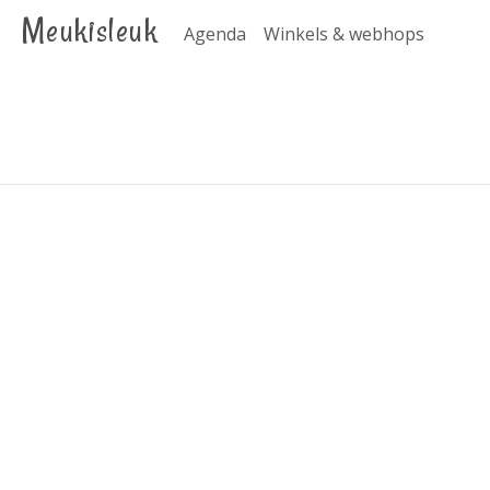
Meukisleuk
Agenda
Winkels & webhops