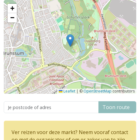
+
−
Leaflet
|
©
OpenStreetMap
contributors
Toon route
Ver reizen voor deze markt? Neem vooraf contact
op met de organisator of om er zeker van te zijn