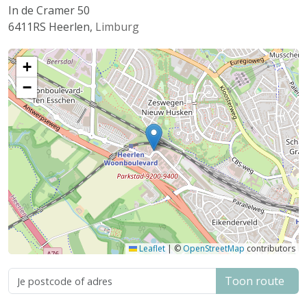
In de Cramer 50
6411RS
Heerlen
,
Limburg
+
−
Leaflet
|
©
OpenStreetMap
contributors
Toon route