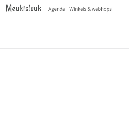
Meukisleuk
Agenda
Winkels & webhops