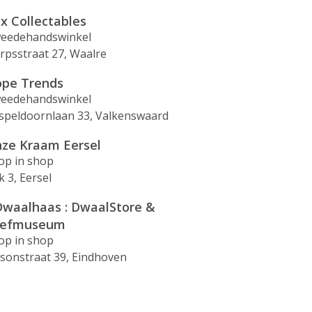
ix Collectables
eedehandswinkel
rpsstraat 27, Waalre
pe Trends
eedehandswinkel
speldoornlaan 33, Valkenswaard
ze Kraam Eersel
op in shop
k 3, Eersel
waalhaas : DwaalStore &
eefmuseum
op in shop
isonstraat 39, Eindhoven