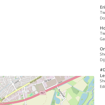
Er
Tw
Do
Ho
Tw
Ga
On
Sh
Dij
#D
L
Sh
Ed