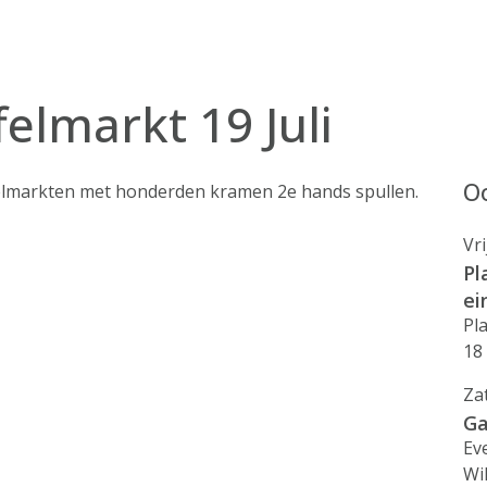
elmarkt 19 Juli
Oo
elmarkten met honderden kramen 2e hands spullen.
Vr
Pl
ei
Pl
18
Za
Ga
Ev
Wi