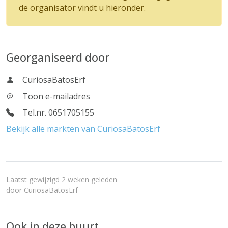
de organisator vindt u hieronder.
Georganiseerd door
CuriosaBatosErf
Toon e-mailadres
Tel.nr. 0651705155
Bekijk alle markten van CuriosaBatosErf
Laatst gewijzigd 2 weken geleden
door
CuriosaBatosErf
Ook in deze buurt