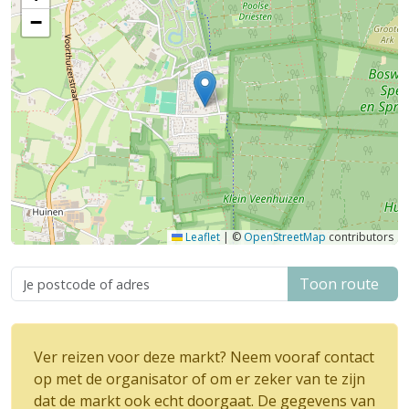
−
Leaflet
|
©
OpenStreetMap
contributors
Toon route
Ver reizen voor deze markt? Neem vooraf contact
op met de organisator of om er zeker van te zijn
dat de markt ook echt doorgaat. De gegevens van