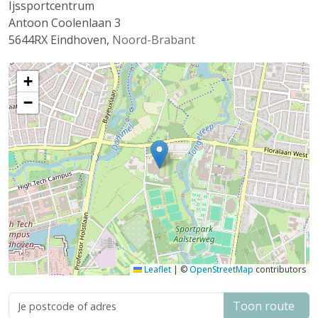
Ijssportcentrum
Antoon Coolenlaan 3
5644RX
Eindhoven
,
Noord-Brabant
+
−
Leaflet
|
©
OpenStreetMap
contributors
Toon route