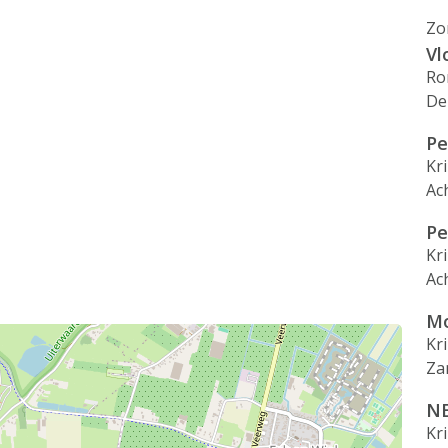
Zo
Vl
Ro
De
Pe
Kr
Ac
Pe
Kr
Ac
Mo
Kr
Za
NE
Kr