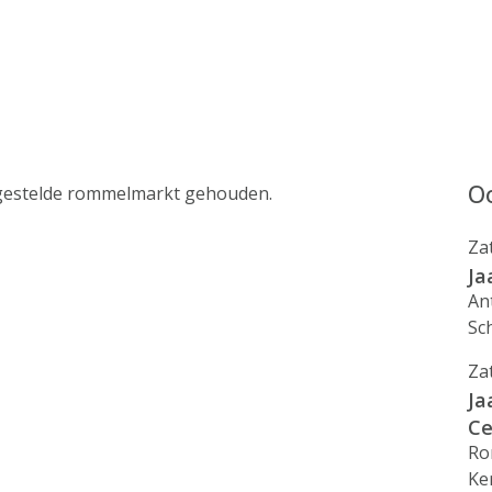
Oo
tgestelde rommelmarkt gehouden.
Za
Ja
An
Sc
Za
Ja
Ce
Ro
Ke