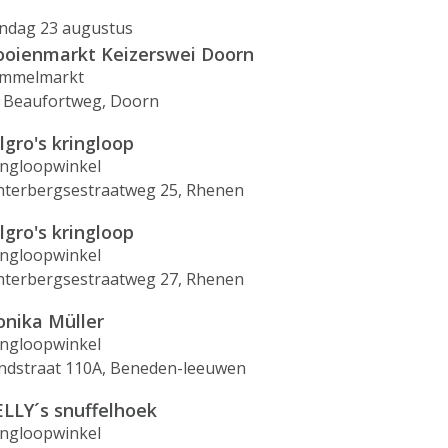
ndag 23 augustus
ooienmarkt Keizerswei Doorn
mmelmarkt
 Beaufortweg, Doorn
lgro's kringloop
ingloopwinkel
hterbergsestraatweg 25, Rhenen
lgro's kringloop
ingloopwinkel
hterbergsestraatweg 27, Rhenen
nika Müller
ingloopwinkel
ndstraat 110A, Beneden-leeuwen
LLY´s snuffelhoek
ingloopwinkel