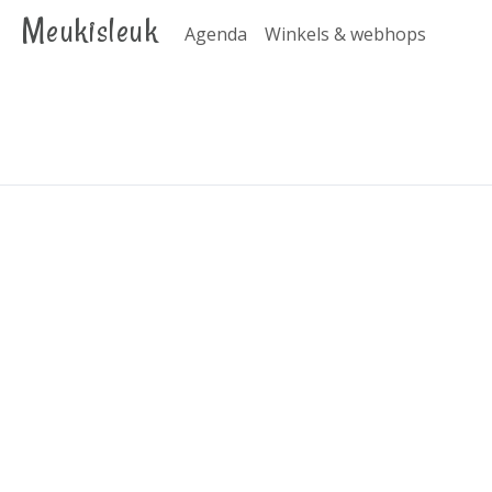
Meukisleuk
Agenda
Winkels & webhops