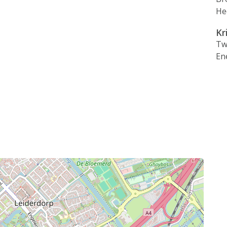
He
Kr
Tw
En