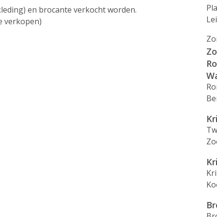
Pl
leding) en brocante verkocht worden.
Le
te verkopen)
Zo
Zo
Ro
Wa
Ro
Be
Kr
Tw
Zo
Kr
Kr
Ko
Br
Br