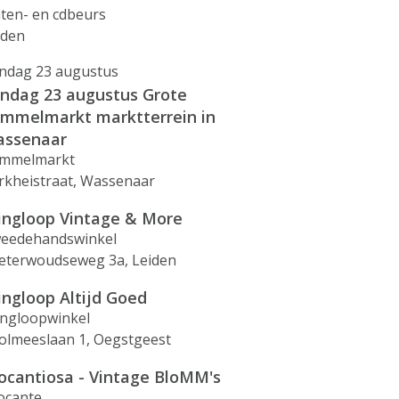
aten- en cdbeurs
iden
ndag 23 augustus
ndag 23 augustus Grote
mmelmarkt marktterrein in
ssenaar
mmelmarkt
rkheistraat, Wassenaar
ingloop Vintage & More
eedehandswinkel
eterwoudseweg 3a, Leiden
ingloop Altijd Goed
ingloopwinkel
olmeeslaan 1, Oegstgeest
ocantiosa - Vintage BloMM's
ocante