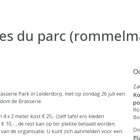
es du parc (rommelm
Oo
Za
rasserie Park in Leiderdorp, met op zondag 26 juli een
Ko
dom de Brasserie.
po
Ro
 x 2 meter kost € 25,- (zelf tafel e/o kleden
Bo
10,- , de rest kan op ter plekke betaald worden.
Do
 van de organisatie. U kunt zich aanmelden voor een
Pl