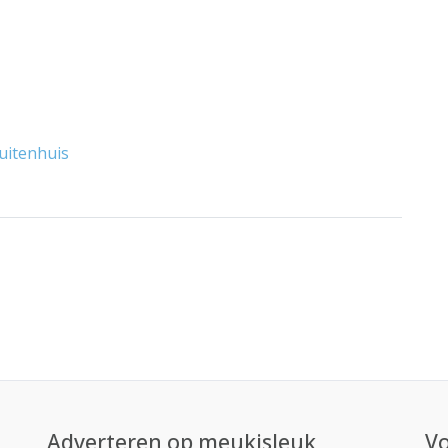
Buitenhuis
Adverteren op meukisleuk
Vo