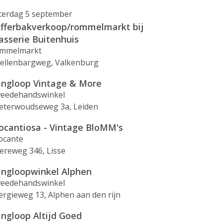
terdag 5 september
fferbakverkoop/rommelmarkt bij
asserie Buitenhuis
mmelmarkt
 Pellenbargweg, Valkenburg
ingloop Vintage & More
eedehandswinkel
eterwoudseweg 3a, Leiden
ocantiosa - Vintage BloMM's
ocante
ereweg 346, Lisse
ingloopwinkel Alphen
eedehandswinkel
ergieweg 13, Alphen aan den rijn
ingloop Altijd Goed