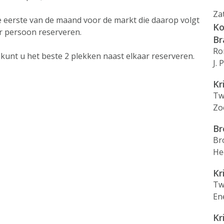
Za
e eerste van de maand voor de markt die daarop volgt
Ko
r persoon reserveren.
Br
Ro
kunt u het beste 2 plekken naast elkaar reserveren.
J.
Kr
Tw
Zo
Br
Br
He
Kr
Tw
En
Kr