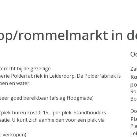
op/rommelmarkt in d
Oo
recht bij de gezellige
Za
ie Polderfabriek in Leiderdorp. De Polderfabriek is
Ko
oen en water.
po
Ro
t zeer goed bereikbaar (afslag Hoogmade)
Bo
Do
plek huren kost € 15,- per plek. Standhouders
Pl
satie. U kunt zich aanmelden voor een plek via
Pl
Le
te verkopen)