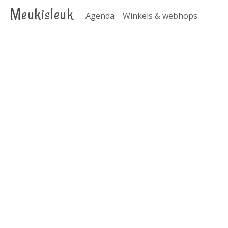
Meukisleuk
Agenda
Winkels & webhops