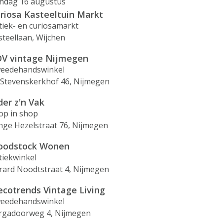
ndag 16 augustus
riosa Kasteeltuin Markt
tiek- en curiosamarkt
steellaan, Wijchen
V vintage Nijmegen
eedehandswinkel
. Stevenskerkhof 46, Nijmegen
der z'n Vak
op in shop
nge Hezelstraat 76, Nijmegen
odstock Wonen
tiekwinkel
rard Noodtstraat 4, Nijmegen
ecotrends Vintage Living
eedehandswinkel
rgadoorweg 4, Nijmegen