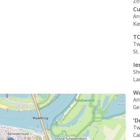
Zo
Cu
An
Ka
TO
Tw
St
Ie
Sh
La
Wo
An
Ge
'D
Tw
Ca