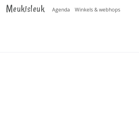
Meukisleuk
Agenda
Winkels & webhops