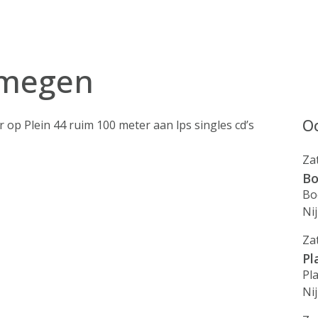
jmegen
Oo
 op Plein 44 ruim 100 meter aan lps singles cd’s
Za
Bo
Bo
Ni
Za
Pl
Pl
Ni