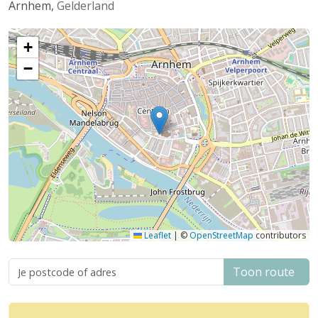
Arnhem
,
Gelderland
+
−
Leaflet
|
©
OpenStreetMap
contributors
Toon route