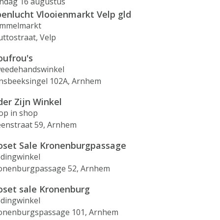
ndag 16 augustus
enlucht Vlooienmarkt Velp gld
mmelmarkt
uttostraat, Velp
oufrou's
eedehandswinkel
nsbeeksingel 102A, Arnhem
der Zijn Winkel
op in shop
eenstraat 59, Arnhem
oset Sale Kronenburgpassage
edingwinkel
onenburgpassage 52, Arnhem
oset sale Kronenburg
edingwinkel
onenburgspassage 101, Arnhem