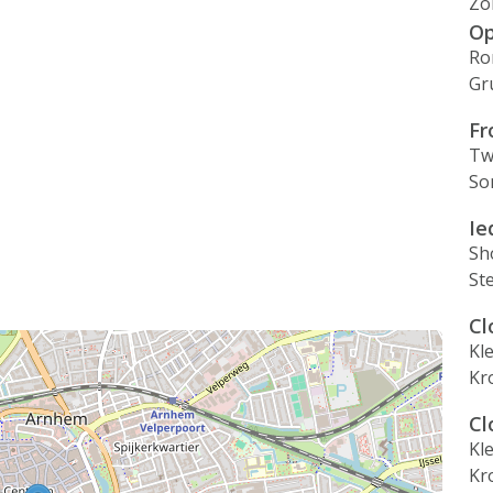
Zo
Op
Ro
Gr
Fr
Tw
So
Ie
Sh
St
Cl
Kl
Kr
Cl
Kl
Kr