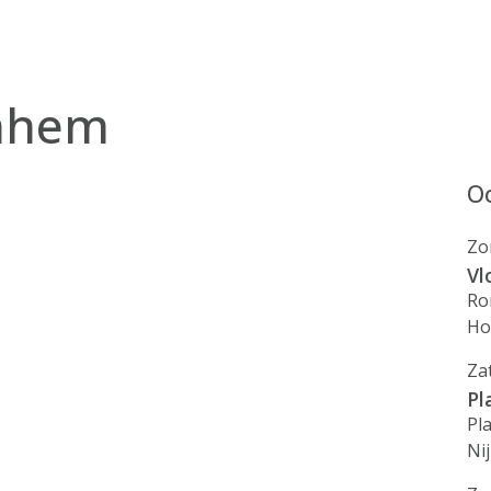
rnhem
Oo
Zo
Vl
Ro
Ho
Za
Pl
Pl
Ni