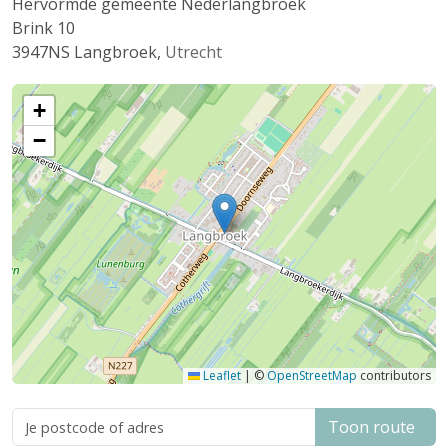
Hervormde gemeente Nederlangbroek
Brink 10
3947NS
Langbroek
,
Utrecht
+
−
Leaflet
|
©
OpenStreetMap
contributors
Toon route