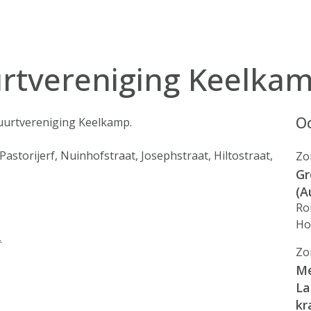
urtvereniging Keelka
Oo
buurtvereniging Keelkamp.
Pastorijerf, Nuinhofstraat, Josephstraat, Hiltostraat,
Zo
Gr
(A
Ro
Ho
.
Zo
Me
La
k