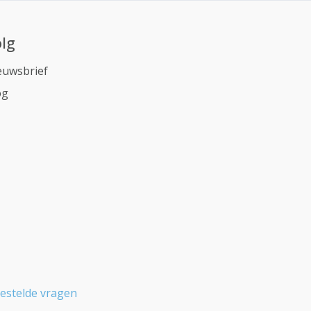
lg
euwsbrief
og
estelde vragen