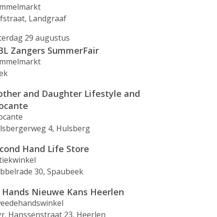
mmelmarkt
fstraat, Landgraaf
terdag 29 augustus
L Zangers SummerFair
mmelmarkt
ek
ther and Daughter Lifestyle and
ocante
ocante
lsbergerweg 4, Hulsberg
cond Hand Life Store
tiekwinkel
bbelrade 30, Spaubeek
 Hands Nieuwe Kans Heerlen
eedehandswinkel
r. Hanssenstraat 23, Heerlen