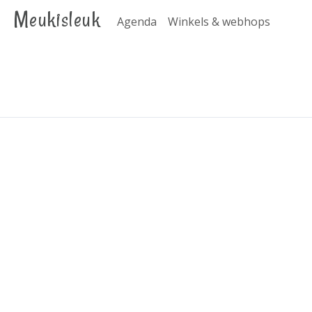
Meukisleuk
Agenda
Winkels & webhops