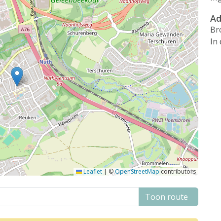
Ad
Br
In
Leaflet
|
©
OpenStreetMap
contributors
Toon route