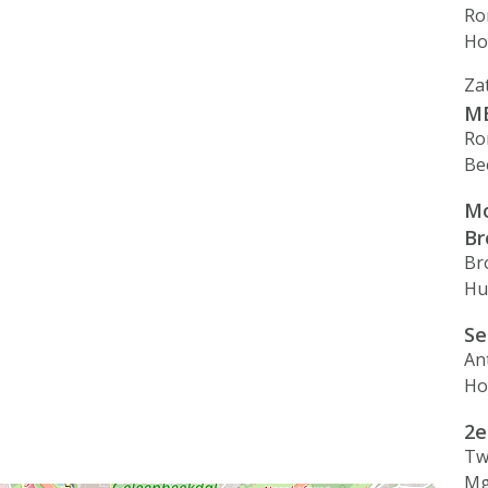
Ro
Ho
Za
MB
Ro
Be
Mo
Br
Br
Hu
Se
An
Ho
2e
Tw
Mg