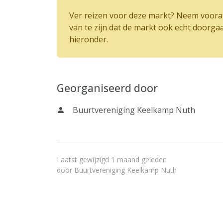
Ver reizen voor deze markt? Neem vooraf
van te zijn dat de markt ook echt doorga
hieronder.
Georganiseerd door
Buurtvereniging Keelkamp Nuth
Laatst gewijzigd 1 maand geleden
door
Buurtvereniging Keelkamp Nuth