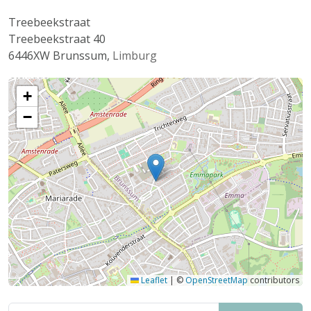
Treebeekstraat
Treebeekstraat 40
6446XW
Brunssum
,
Limburg
+
−
Leaflet
|
©
OpenStreetMap
contributors