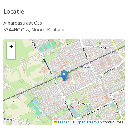
Locatie
Albardastraat Oss
5344HC
Oss
,
Noord-Brabant
+
−
Leaflet
|
©
OpenStreetMap
contributors