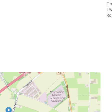
Th
Tw
Ro