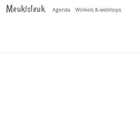
Meukisleuk
Agenda
Winkels & webhops