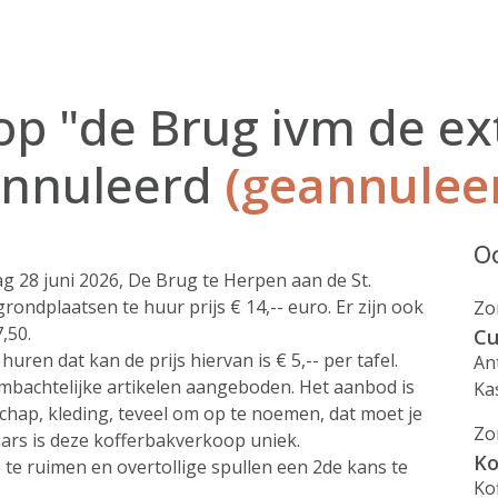
p "de Brug ivm de ex
annuleerd
(geannulee
Oo
 28 juni 2026, De Brug te Herpen aan de St.
rondplaatsen te huur prijs € 14,-- euro. Er zijn ook
Zo
,50.
Cu
huren dat kan de prijs hiervan is € 5,-- per tafel.
An
mbachtelijke artikelen aangeboden. Het aanbod is
Ka
chap, kleding, teveel om op te noemen, dat moet je
Zo
rs is deze kofferbakverkoop uniek.
Ko
te ruimen en overtollige spullen een 2de kans te
Ko