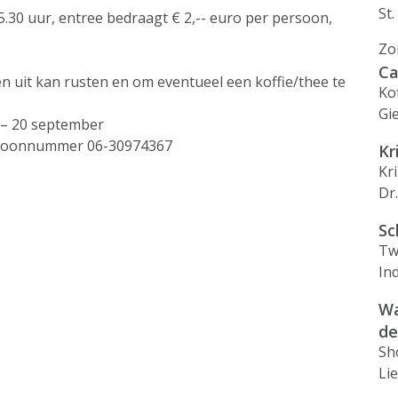
St
.30 uur, entree bedraagt € 2,-- euro per persoon,
Zo
Ca
en uit kan rusten en om eventueel een koffie/thee te
Ko
Gi
s – 20 september
lefoonnummer 06-30974367
Kr
Kr
Dr
Sc
Tw
In
Wa
de
Sh
Li