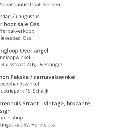
. Sebastianusstraat, Herpen
ndag 23 augustus
r boot sale Oss
fferbakverkoop
elekespad, Oss
ingloop Overlangel
ingloopwinkel
. Ruijsstraat 21B, Overlangel
hon Pekske / carnavalswinkel
eedehandswinkel
dustriepark 15, Schaijk
renhuis Strant - vintage, brocante,
sign
op in shop
etingstraat 62, Haren, oss