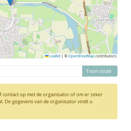
Leaflet
|
©
OpenStreetMap
contributors
Toon route
 contact op met de organisator of om er zeker
at. De gegevens van de organisator vindt u