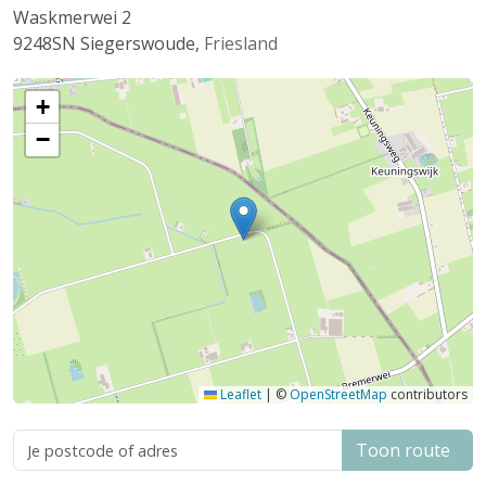
Waskmerwei 2
9248SN
Siegerswoude
,
Friesland
+
−
Leaflet
|
©
OpenStreetMap
contributors
Toon route