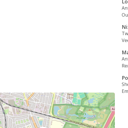
Lo
An
Ou
Ni
Tw
Ve
Ma
An
Re
Po
Sh
Em