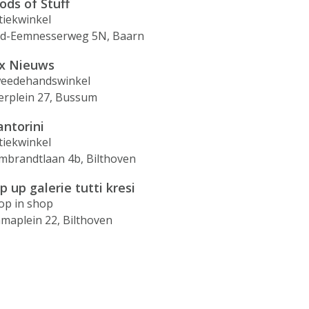
ods of Stuff
tiekwinkel
d-Eemnesserweg 5N, Baarn
x Nieuws
eedehandswinkel
erplein 27, Bussum
ntorini
tiekwinkel
mbrandtlaan 4b, Bilthoven
p up galerie tutti kresi
op in shop
maplein 22, Bilthoven