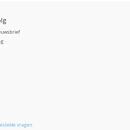
lg
euwsbrief
og
estelde vragen