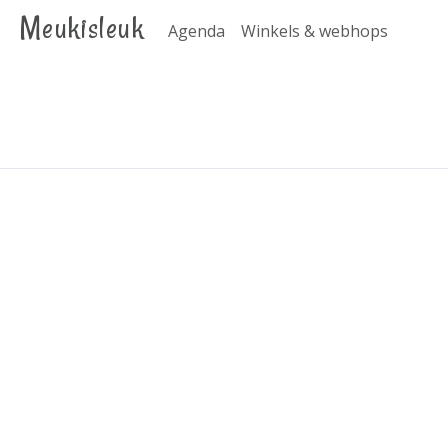
Meukisleuk
Agenda
Winkels & webhops