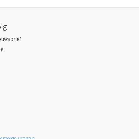
lg
euwsbrief
og
estelde vragen