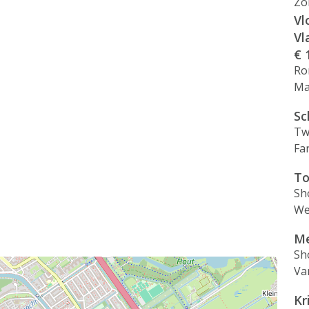
Zo
Vl
Vl
€ 
Ro
Ma
Sc
Tw
Fa
To
Sh
We
Me
Sh
Va
Kr