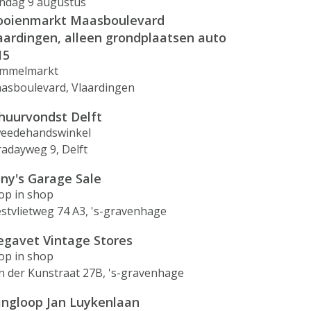
ndag 9 augustus
ooienmarkt Maasboulevard
aardingen, alleen grondplaatsen auto
15
mmelmarkt
asboulevard, Vlaardingen
huurvondst Delft
eedehandswinkel
radayweg 9, Delft
ny's Garage Sale
op in shop
stvlietweg 74 A3, 's-gravenhage
gavet Vintage Stores
op in shop
n der Kunstraat 27B, 's-gravenhage
ingloop Jan Luykenlaan