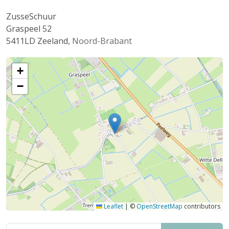
ZusseSchuur
Graspeel 52
5411LD
Zeeland
,
Noord-Brabant
+
−
Leaflet
|
©
OpenStreetMap
contributors