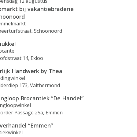
ensdag 12 augustus
omarkt bij vakantiebraderie
hoonoord
mmelmarkt
heerturfstraat, Schoonoord
ukke!
ocante
ofdstraat 14, Exloo
rlijk Handwerk by Thea
edingwinkel
iderdiep 173, Valthermond
ingloop Brocantiek “De Handel”
ingloopwinkel
order Passage 25a, Emmen
lverhandel “Emmen”
tiekwinkel