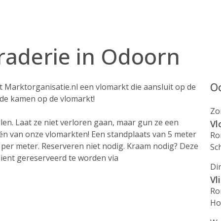
raderie in Odoorn
Oo
t Marktorganisatie.nl een vlomarkt die aansluit op de
s de kamen op de vlomarkt!
Zo
len. Laat ze niet verloren gaan, maar gun ze een
Vl
én van onze vlomarkten! Een standplaats van 5 meter
Ro
- per meter. Reserveren niet nodig. Kraam nodig? Deze
Sc
dient gereserveerd te worden via
Di
Vl
Ro
Ho