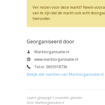
Ver reizen voor deze markt? Neem vooraf
van te zijn dat de markt ook echt doorga
hieronder.
Georganiseerd door
Marktorganisatie.nl
www.marktorganisatie.nl
Tel.nr. 0655918736
Bekijk alle markten van Marktorganisatie.nl
Laatst gewijzigd 5 maanden geleden
door
Marktorganisatie.nl