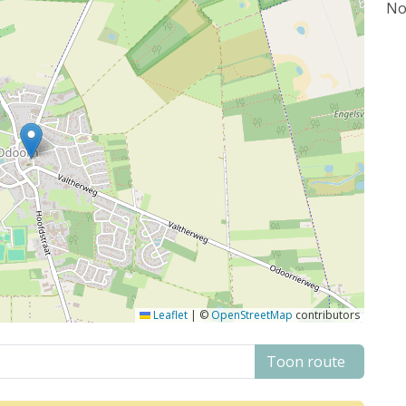
No
Leaflet
|
©
OpenStreetMap
contributors
Toon route