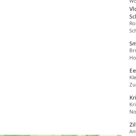
Wo
Vl
Sc
Ro
Sc
Sm
Br
Ho
Ee
Kl
Zu
Kr
Kr
No
Zi
An