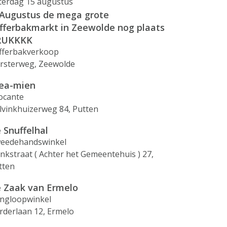
terdag 15 augustus
Augustus de mega grote
fferbakmarkt in Zeewolde nog plaats
RUKKKK
fferbakverkoop
rsterweg, Zeewolde
ea-mien
ocante
lvinkhuizerweg 84, Putten
 Snuffelhal
eedehandswinkel
inkstraat ( Achter het Gemeentehuis ) 27,
tten
 Zaak van Ermelo
ingloopwinkel
rderlaan 12, Ermelo