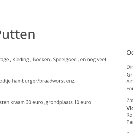
utten
Oo
tage , Kleding , Boeken . Speelgoed , en nog veel
Di
Gr
oodtje hamburger/braadworst enz.
An
Fo
Za
osten kraam 30 euro ,grondplaats 10 euro
Vl
Ro
Pa