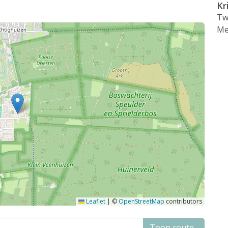
Kr
Tw
Me
Leaflet
|
©
OpenStreetMap
contributors
Toon route