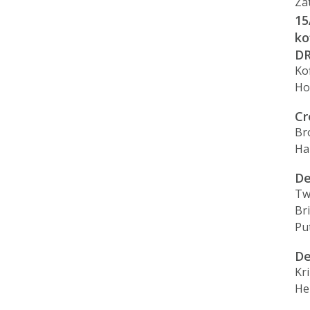
Za
15
ko
D
Ko
Ho
Cr
Br
Ha
De
Tw
Br
Pu
De
Kr
He