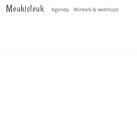
Meukisleuk
Agenda
Winkels & webhops