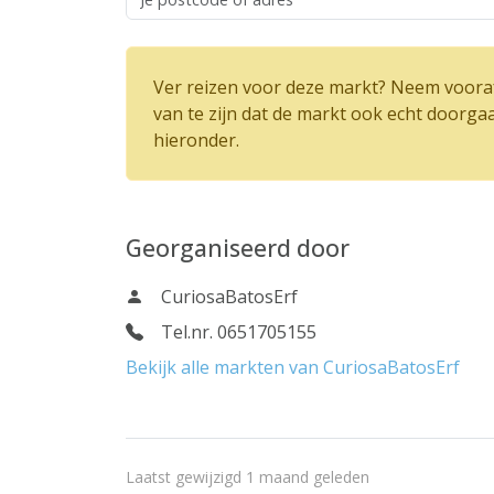
Ver reizen voor deze markt? Neem vooraf
van te zijn dat de markt ook echt doorga
hieronder.
Georganiseerd door
CuriosaBatosErf
Tel.nr. 0651705155
Bekijk alle markten van CuriosaBatosErf
Laatst gewijzigd 1 maand geleden