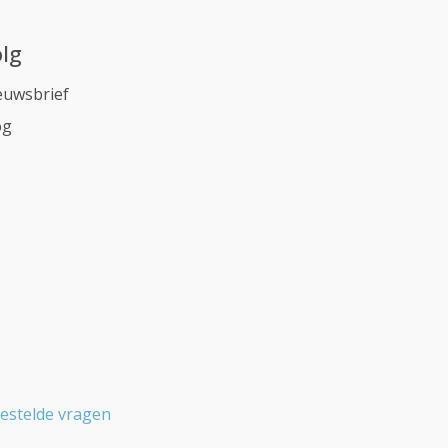
lg
euwsbrief
og
estelde vragen