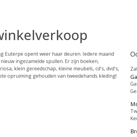
inkelverkoop
Oo
g Euterpe opent weer haar deuren. Iedere maand
nieuw ingezamelde spullen. Er zijn boeken,
iosa, klein gereedschap, kleine meubels, cd's, dvd's,
Za
rote opruiming gehouden van tweedehands kleding!
Ga
Ga
Ge
Mo
Tw
Ke
Br