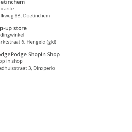
etinchem
ocante
lkweg 8B, Doetinchem
p-up store
edingwinkel
rktstraat 6, Hengelo (gld)
dgePodge Shopin Shop
op in shop
adhuisstraat 3, Dinxperlo