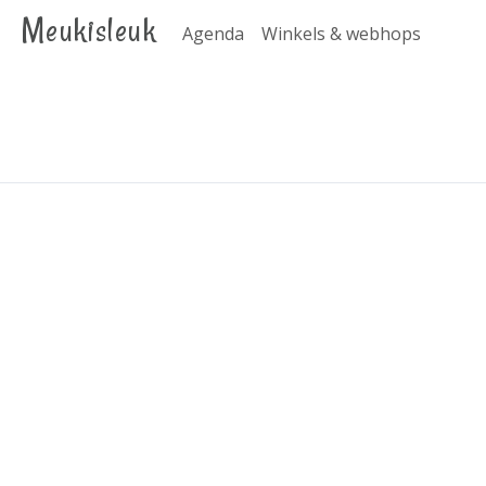
Meukisleuk
Agenda
Winkels & webhops