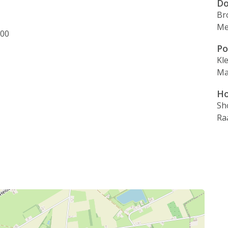
Do
Br
Me
:00
Po
Kl
Ma
Ho
Sh
Ra