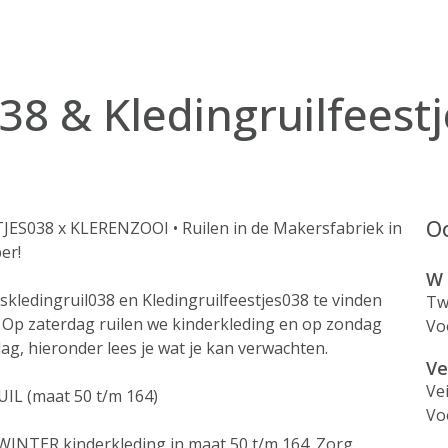
38 & Kledingruilfeest
Oo
S038 x KLERENZOOI • Ruilen in de Makersfabriek in
er!
W
kledingruil038 en Kledingruilfeestjes038 te vinden
Tw
e! Op zaterdag ruilen we kinderkleding en op zondag
Vo
dag, hieronder lees je wat je kan verwachten.
Ve
Ve
L (maat 50 t/m 164)
Vo
 WINTER kinderkleding in maat 50 t/m 164. Zorg