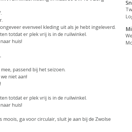
Sn
Tw
.
Lo
r.
ngeveer evenveel kleding uit als je hebt ingeleverd.
Mi
n totdat er plek vrij is in de ruilwinkel.
We
naar huis!
Mo
L
mee, passend bij het seizoen.
we niet aan!
!
n totdat er plek vrij is in de ruilwinkel.
naar huis!
moois, ga voor circulair, sluit je aan bij de Zwolse