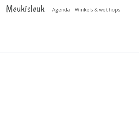
Meukisleuk
Agenda
Winkels & webhops