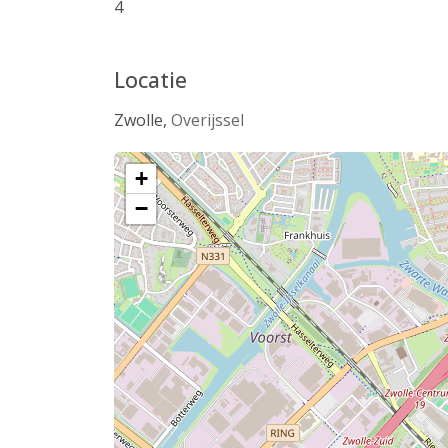
4
Locatie
Zwolle
,
Overijssel
+
−