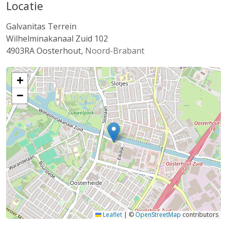
Locatie
Galvanitas Terrein
Wilhelminakanaal Zuid 102
4903RA
Oosterhout
,
Noord-Brabant
+
−
Leaflet
|
©
OpenStreetMap
contributors