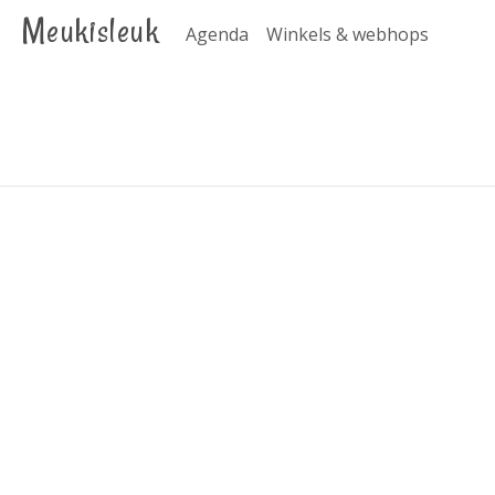
Meukisleuk
Agenda
Winkels & webhops