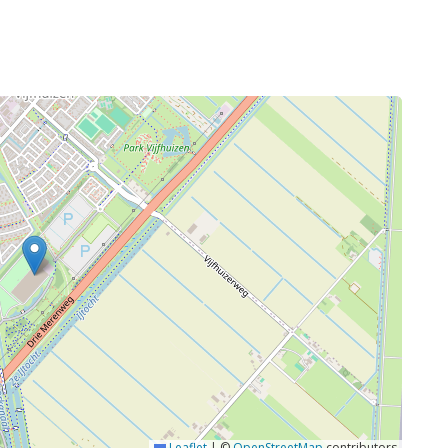
Leaflet
|
©
OpenStreetMap
contributors