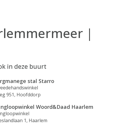
arlemmermeer |
k in deze buurt
rgmanege stal Starro
eedehandswinkel
weg 951, Hoofddorp
ingloopwinkel Woord&Daad Haarlem
ingloopwinkel
ieslandlaan 1, Haarlem