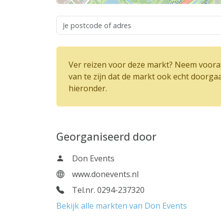
Ver reizen voor deze markt? Neem vooraf
van te zijn dat de markt ook echt doorga
hieronder.
Georganiseerd door
Don Events
www.donevents.nl
Tel.nr. 0294-237320
Bekijk alle markten van Don Events