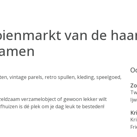
ooienmarkt van de ha
kramen
Oo
, vintage parels, retro spullen, kleding, speelgoed,
Zo
Tw
zeldzaam verzamelobject of gewoon lekker wilt
Ij
huizen is dé plek om je dag leuk te besteden!
Kr
Kr
Fr