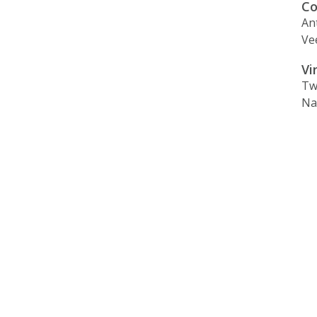
Co
An
Ve
Vi
Tw
Na