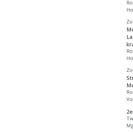
Ro
Ho
Zo
Me
La
k
Ro
Ho
Zo
St
Mo
Ro
Vo
2e
Tw
Mg