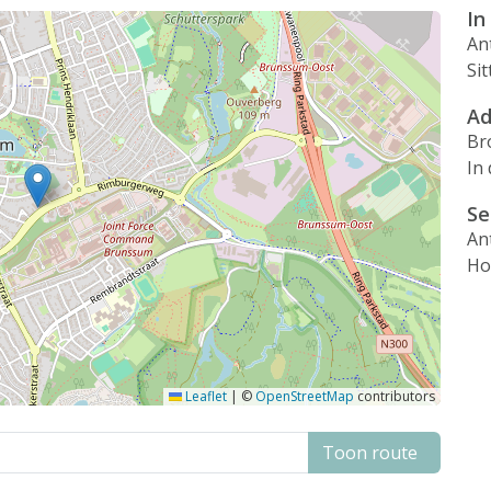
In
An
Si
Ad
Br
In
Se
An
Ho
Leaflet
|
©
OpenStreetMap
contributors
Toon route