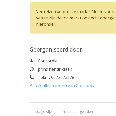
Ver reizen voor deze markt? Neem vooraf
van te zijn dat de markt ook echt doorga
hieronder.
Georganiseerd door
Concordia
prins hendriklaan
Tel.nr. 0622023378
Bekijk alle markten van Concordia
Laatst gewijzigd 11 maanden geleden