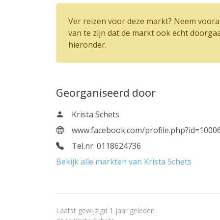
Ver reizen voor deze markt? Neem vooraf
van te zijn dat de markt ook echt doorga
hieronder.
Georganiseerd door
Krista Schets
www.facebook.com/profile.php?id=100
Tel.nr. 0118624736
Bekijk alle markten van Krista Schets
Laatst gewijzigd 1 jaar geleden