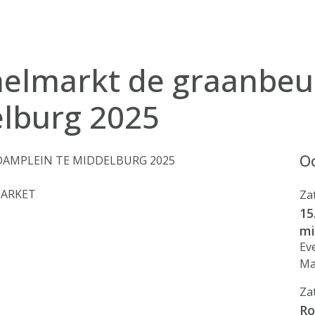
melmarkt de graanbeu
lburg 2025
Oo
AMPLEIN TE MIDDELBURG 2025
MARKET
Za
15
mi
Ev
Ma
Za
Ro