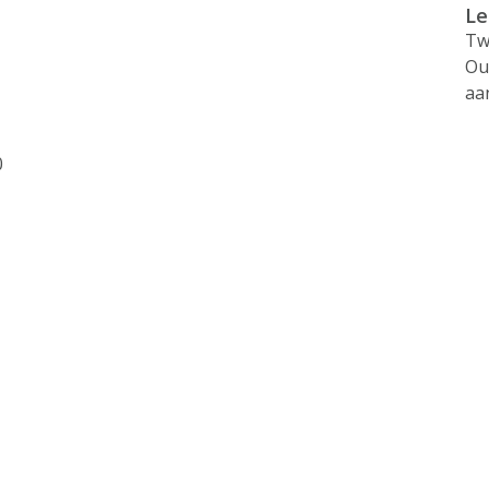
Le
Tw
Ou
aa
0