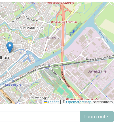
Leaflet
|
©
OpenStreetMap
contributors
Toon route