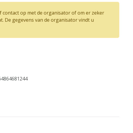
 contact op met de organisator of om er zeker
at. De gegevens van de organisator vindt u
064864681244