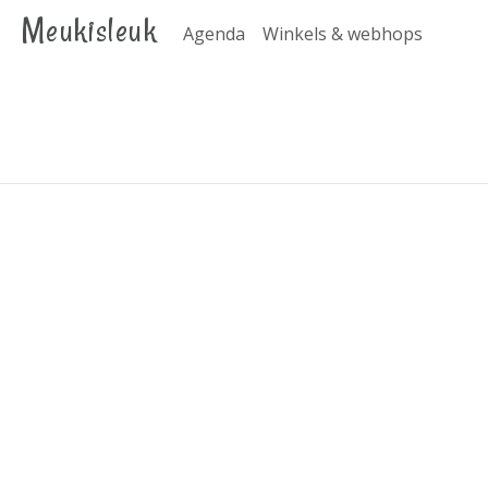
Meukisleuk
Agenda
Winkels & webhops