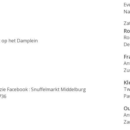
Ev
Na
Za
Ro
Ro
et op het Damplein
De
Fr
An
Zu
Kl
Tw
zie Facebook : Snuffelmarkt Middelburg
Pa
736
Ou
An
Za