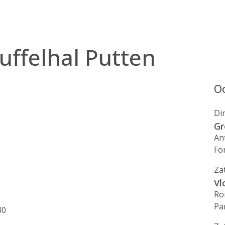
uffelhal Putten
Oo
Di
Gr
An
Fo
Za
Vl
Ro
Pa
30