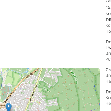
Za
15
ko
D
Ko
Ho
De
Tw
Br
Pu
Cr
Br
Ha
De
Kr
He