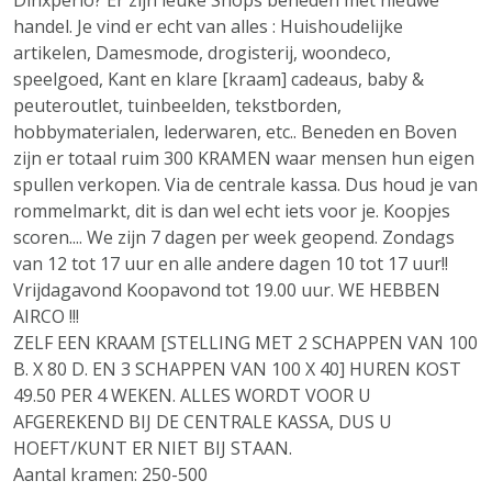
Dinxperlo? Er zijn leuke Shops beneden met nieuwe
handel. Je vind er echt van alles : Huishoudelijke
artikelen, Damesmode, drogisterij, woondeco,
speelgoed, Kant en klare [kraam] cadeaus, baby &
peuteroutlet, tuinbeelden, tekstborden,
hobbymaterialen, lederwaren, etc.. Beneden en Boven
zijn er totaal ruim 300 KRAMEN waar mensen hun eigen
spullen verkopen. Via de centrale kassa. Dus houd je van
rommelmarkt, dit is dan wel echt iets voor je. Koopjes
scoren.... We zijn 7 dagen per week geopend. Zondags
van 12 tot 17 uur en alle andere dagen 10 tot 17 uur!!
Vrijdagavond Koopavond tot 19.00 uur. WE HEBBEN
AIRCO !!!
ZELF EEN KRAAM [STELLING MET 2 SCHAPPEN VAN 100
B. X 80 D. EN 3 SCHAPPEN VAN 100 X 40] HUREN KOST
49.50 PER 4 WEKEN. ALLES WORDT VOOR U
AFGEREKEND BIJ DE CENTRALE KASSA, DUS U
HOEFT/KUNT ER NIET BIJ STAAN.
Aantal kramen: 250-500