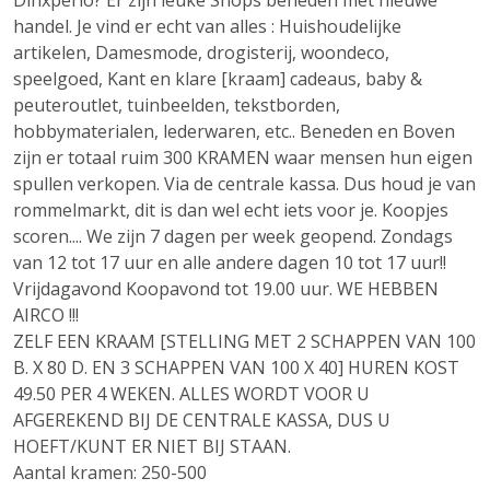
Dinxperlo? Er zijn leuke Shops beneden met nieuwe
handel. Je vind er echt van alles : Huishoudelijke
artikelen, Damesmode, drogisterij, woondeco,
speelgoed, Kant en klare [kraam] cadeaus, baby &
peuteroutlet, tuinbeelden, tekstborden,
hobbymaterialen, lederwaren, etc.. Beneden en Boven
zijn er totaal ruim 300 KRAMEN waar mensen hun eigen
spullen verkopen. Via de centrale kassa. Dus houd je van
rommelmarkt, dit is dan wel echt iets voor je. Koopjes
scoren.... We zijn 7 dagen per week geopend. Zondags
van 12 tot 17 uur en alle andere dagen 10 tot 17 uur!!
Vrijdagavond Koopavond tot 19.00 uur. WE HEBBEN
AIRCO !!!
ZELF EEN KRAAM [STELLING MET 2 SCHAPPEN VAN 100
B. X 80 D. EN 3 SCHAPPEN VAN 100 X 40] HUREN KOST
49.50 PER 4 WEKEN. ALLES WORDT VOOR U
AFGEREKEND BIJ DE CENTRALE KASSA, DUS U
HOEFT/KUNT ER NIET BIJ STAAN.
Aantal kramen: 250-500