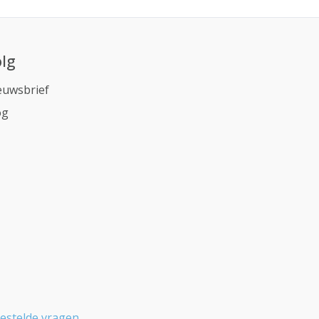
lg
euwsbrief
og
estelde vragen