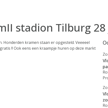
II stadion Tilburg 28 
Oo
on. Honderden kramen staan er opgesteld. Veeeeel
g gratis !! Ook eens een kraampje huren op deze markt
Zo
Vl
pa
Ro
Pr
Zo
Vl
zo
Ro