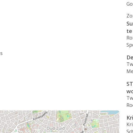
Go
Zo
Su
te
Ro
Sp
is
De
Tw
Me
ST
wo
Tw
Ro
Kr
Kr
Sc