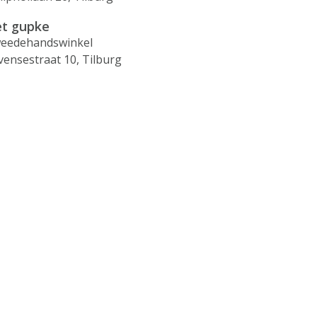
t gupke
eedehandswinkel
vensestraat 10, Tilburg