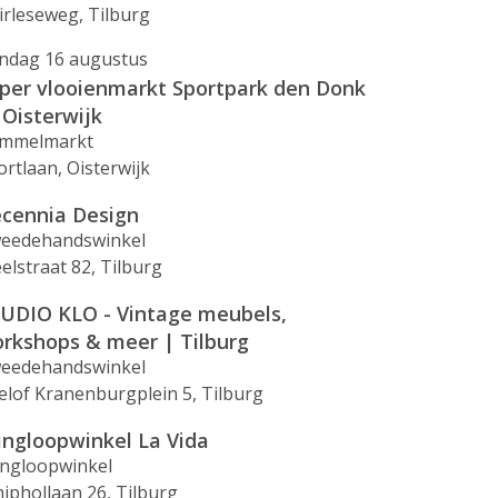
irleseweg, Tilburg
ndag 16 augustus
per vlooienmarkt Sportpark den Donk
 Oisterwijk
mmelmarkt
ortlaan, Oisterwijk
cennia Design
eedehandswinkel
elstraat 82, Tilburg
UDIO KLO - Vintage meubels,
rkshops & meer | Tilburg
eedehandswinkel
elof Kranenburgplein 5, Tilburg
ingloopwinkel La Vida
ingloopwinkel
hiphollaan 26, Tilburg