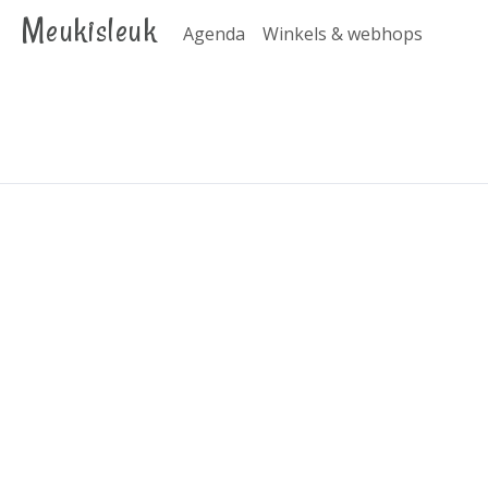
Meukisleuk
Agenda
Winkels & webhops