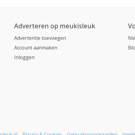
Adverteren op meukisleuk
Vo
Advertentie toevoegen
Ni
Account aanmaken
Bl
Inloggen
sleuk.nl
Privacy & Cookies
Gebruiksvoorwaarden
Veelg