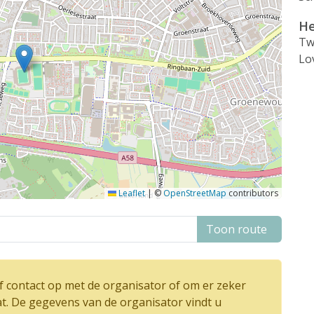
He
Tw
Lo
Leaflet
|
©
OpenStreetMap
contributors
Toon route
 contact op met de organisator of om er zeker
at. De gegevens van de organisator vindt u