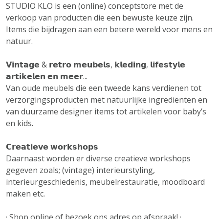
STUDIO KLO is een (online) conceptstore met de
verkoop van producten die een bewuste keuze zijn.
Items die bijdragen aan een betere wereld voor mens en
natuur.
𝗩𝗶𝗻𝘁𝗮𝗴𝗲 & 𝗿𝗲𝘁𝗿𝗼 𝗺𝗲𝘂𝗯𝗲𝗹𝘀, 𝗸𝗹𝗲𝗱𝗶𝗻𝗴, 𝗹𝗶𝗳𝗲𝘀𝘁𝘆𝗹𝗲
𝗮𝗿𝘁𝗶𝗸𝗲𝗹𝗲𝗻 𝗲𝗻 𝗺𝗲𝗲𝗿...
Van oude meubels die een tweede kans verdienen tot
verzorgingsproducten met natuurlijke ingrediënten en
van duurzame designer items tot artikelen voor baby’s
en kids.
𝗖𝗿𝗲𝗮𝘁𝗶𝗲𝘃𝗲 𝘄𝗼𝗿𝗸𝘀𝗵𝗼𝗽𝘀
Daarnaast worden er diverse creatieve workshops
gegeven zoals; (vintage) interieurstyling,
interieurgeschiedenis, meubelrestauratie, moodboard
maken etc.
· Shop online of bezoek ons adres op afspraak! ·