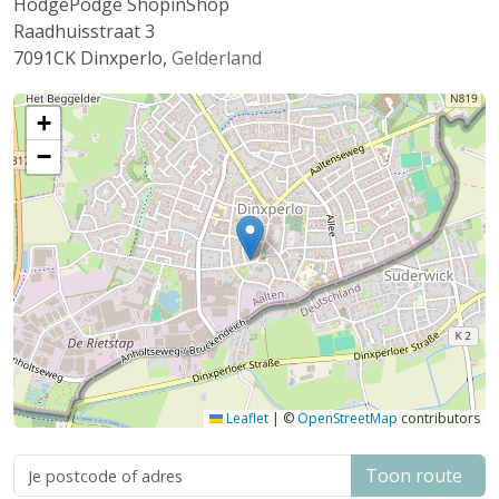
HodgePodge ShopinShop
Raadhuisstraat 3
7091CK
Dinxperlo
,
Gelderland
+
−
Leaflet
|
©
OpenStreetMap
contributors
Toon route