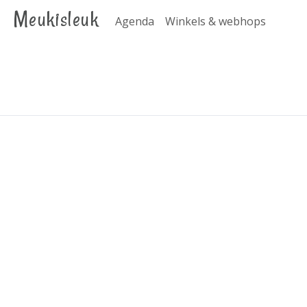
Meukisleuk
Agenda
Winkels & webhops