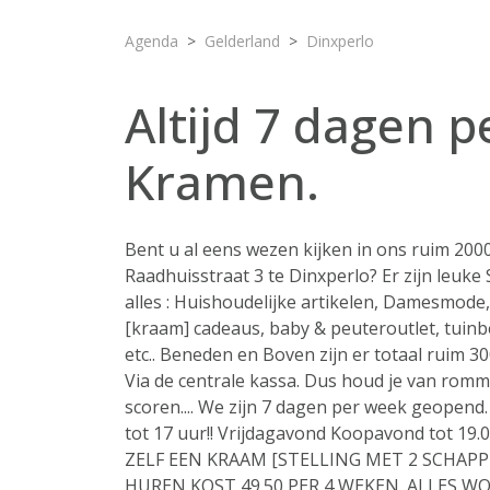
Agenda
Gelderland
Dinxperlo
Altijd 7 dagen 
Kramen.
Bent u al eens wezen kijken in ons ruim 2
Raadhuisstraat 3 te Dinxperlo? Er zijn leuke
alles : Huishoudelijke artikelen, Damesmode,
[kraam] cadeaus, baby & peuteroutlet, tuin
etc.. Beneden en Boven zijn er totaal ruim
Via de centrale kassa. Dus houd je van rommel
scoren.... We zijn 7 dagen per week geopend
tot 17 uur!! Vrijdagavond Koopavond tot 19.
ZELF EEN KRAAM [STELLING MET 2 SCHAPPEN
HUREN KOST 49.50 PER 4 WEKEN. ALLES W