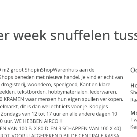
per week snuffelen tu
Oo
000 m2 groot ShopinShopWarenhuis aan de
 Shops beneden met nieuwe handel. Je vind er echt van
 drogisterij, woondeco, speelgoed, Kant en klare
Ho
beelden, tekstborden, hobbymaterialen, lederwaren,
Sh
 300 KRAMEN waar mensen hun eigen spullen verkopen.
Ra
markt, dit is dan wel echt iets voor je. Koopjes
Mo
. Zondags van 12 tot 17 uur en alle andere dagen 10
Tw
00 uur. WE HEBBEN AIRCO !!!
Ke
 VAN 100 B. X 80 D. EN 3 SCHAPPEN VAN 100 X 40]
ORDT VOOR U AFGEREKEND BIJ DE CENTRALE KASSA,