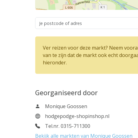
Ver reizen voor deze markt? Neem vooraf
van te zijn dat de markt ook echt doorga
hieronder.
Georganiseerd door
Monique Goossen
hodgepodge-shopinshop.nl
Tel.nr. 0315-711300
Bekijk alle markten van Monique Goossen