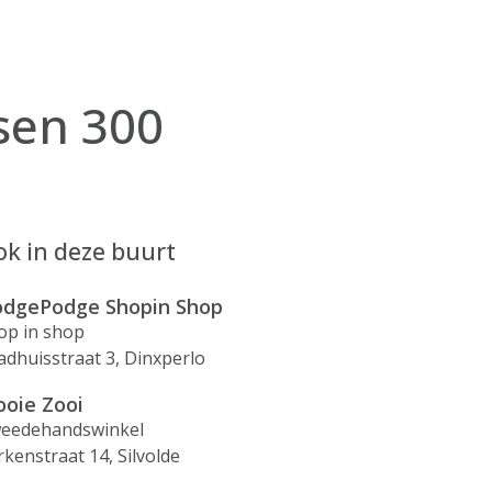
ssen 300
k in deze buurt
dgePodge Shopin Shop
op in shop
adhuisstraat 3, Dinxperlo
oie Zooi
eedehandswinkel
rkenstraat 14, Silvolde