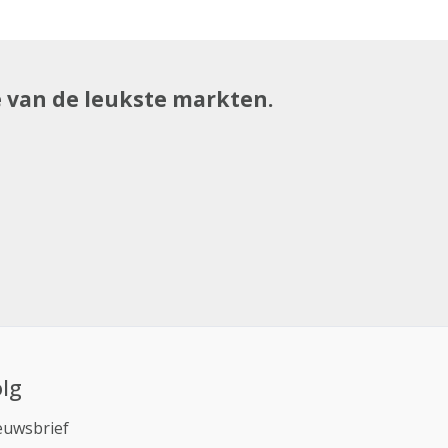
e van de leukste markten.
lg
euwsbrief