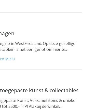
chagen.
begrip in WestFriesland. Op deze gezellige
aplein is het een genot om hier te...
uro MIKKI
,toegepaste kunst & collectables
egepaste Kunst, Verzamel items & unieke
ot 2500,- TIP! Vlakbij de winkel...