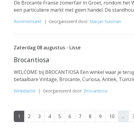
De Brocante Franse zomerfair in Groet, rondom het Wit
een particuliere markt met geen handel. De standhou
Rommelmarkt
| Georganiseerd door:
Marjan huisman
Zaterdag 08 augustus - Lisse
Brocantiosa
WELCOME bij BROCANTIOSA Een winkel waar je terug 
betaalbare Vintage, Brocante, Curiosa, Antiek, Tuinz
Winkelactie
| Georganiseerd door:
Brocantiosa
1
2
3
4
5
6
7
8
9
10
...