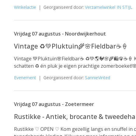
Winkelactie
| Georganiseerd door:
Verzamelwinkel IN STIJL
Vrijdag 07 augustus - Noordwijkerhout
Vintage ♻️💚Pluktuin🌾🌸Fieldbar☕️🍦
Vintage 💚Pluktuin🌸Fieldbar☕️ ♻️💚🌎🐓🌸🌾🛍️🦚☕️
schatten ♻️ én pluk je eigen prachtige zomerboeket!
Evenement
| Georganiseerd door:
SannieVinted
Vrijdag 07 augustus - Zoetermeer
Rustikke - Antiek, brocante & tweedeha
Rustikke ♡ OPEN ♡ Kom gezellig langs en snuffel in o