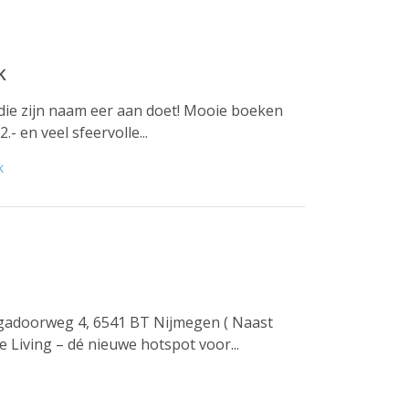
k
 die zijn naam eer aan doet! Mooie boeken
.- en veel sfeervolle...
k
rgadoorweg 4, 6541 BT Nijmegen ( Naast
Living – dé nieuwe hotspot voor...