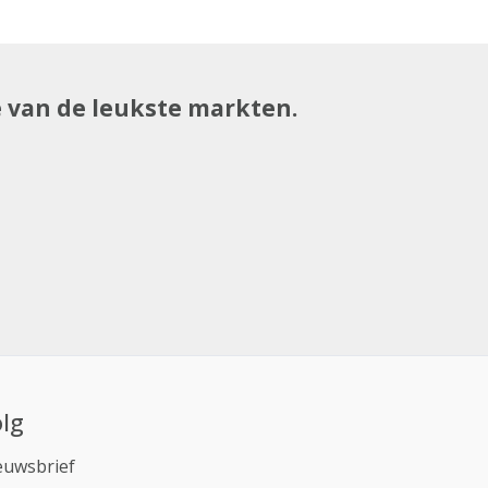
e van de leukste markten.
lg
euwsbrief