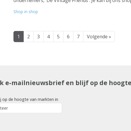
ondernemers, ‘De Vintage Friends'. Je kan bij ons shop
Shop in shop
1
2
3
4
5
6
7
Volgende »
uk e-mailnieuwsbrief en blijf op de hoogt
j op de hoogte van markten in