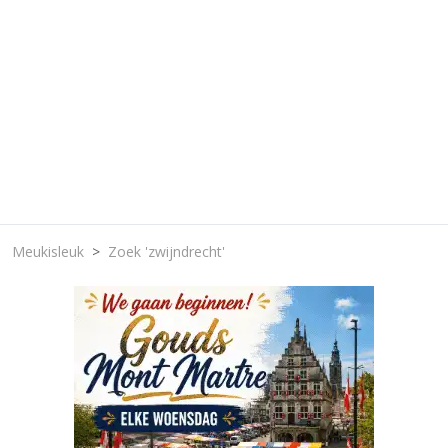
Meukisleuk
Zoek 'zwijndrecht'