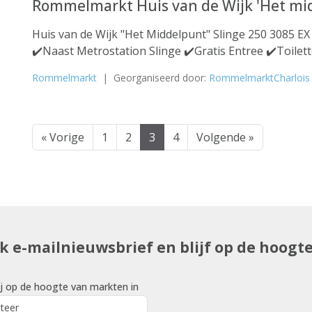
Rommelmarkt Huis van de Wijk 'Het mi
Huis van de Wijk "Het Middelpunt" Slinge 250 3085 EX
✔️Naast Metrostation Slinge ✔️Gratis Entree ✔️Toilet
Rommelmarkt
| Georganiseerd door:
RommelmarktCharlois
« Vorige
1
2
3
4
Volgende »
uk e-mailnieuwsbrief en blijf op de hoogt
j op de hoogte van markten in