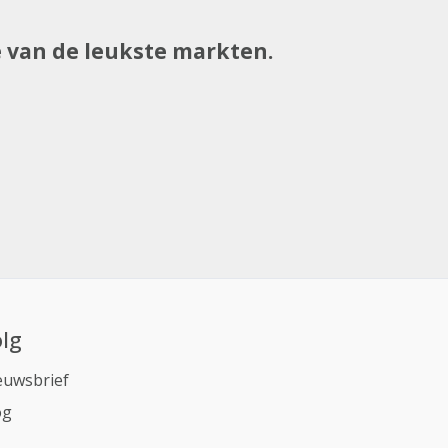
e van de leukste markten.
lg
euwsbrief
og