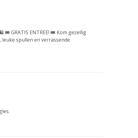
🎟️ GRATIS ENTREE! 🎟️ Kom gezellig
 leuke spullen en verrassende
gles.