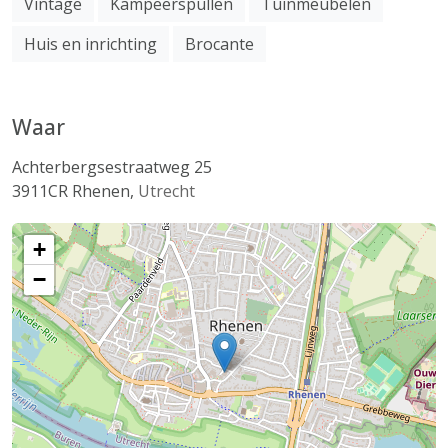
Vintage
Kampeerspullen
Tuinmeubelen
Huis en inrichting
Brocante
Waar
Achterbergsestraatweg 25
3911CR
Rhenen
,
Utrecht
+
−