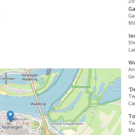
Zo
Ga
Ga
Mi
Ie
Sh
La
Wo
An
Ge
'D
Tw
Ca
To
Tw
Mo