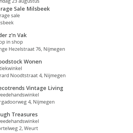
ndag 23 augustus
rage Sale Milsbeek
rage sale
lsbeek
der z'n Vak
op in shop
nge Hezelstraat 76, Nijmegen
odstock Wonen
tiekwinkel
rard Noodtstraat 4, Nijmegen
ecotrends Vintage Living
eedehandswinkel
rgadoorweg 4, Nijmegen
ugh Treasures
eedehandswinkel
rtelweg 2, Weurt