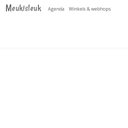
Meukisleuk
Agenda
Winkels & webhops