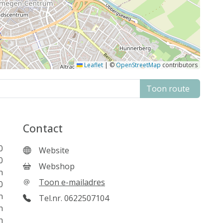
Leaflet
|
©
OpenStreetMap
contributors
Toon route
Contact
0
Website
0
Webshop
n
Toon e-mailadres
0
n
Tel.nr. 0622507104
n
n