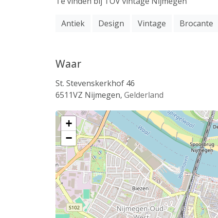
Te vinden bij TOV vintage Nijmegen
Antiek
Design
Vintage
Brocante
Waar
St. Stevenskerkhof 46
6511VZ
Nijmegen
,
Gelderland
+
−