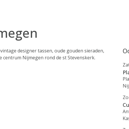
jmegen
Oo
n vintage designer tassen, oude gouden sieraden,
tje centrum Nijmegen rond de st Stevenskerk.
Za
Pl
Pl
Ni
Zo
Cu
An
Ka