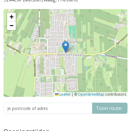
+
−
Leaflet
|
©
OpenStreetMap
contributors
Toon route