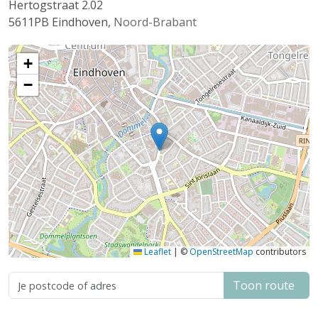
Hertogstraat 2.02
5611PB
Eindhoven
,
Noord-Brabant
+
−
Leaflet
|
©
OpenStreetMap
contributors
Toon route