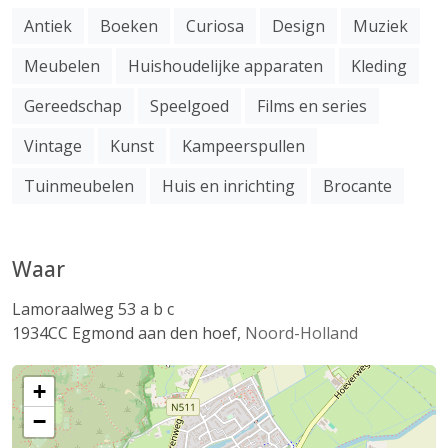
Antiek
Boeken
Curiosa
Design
Muziek
Meubelen
Huishoudelijke apparaten
Kleding
Gereedschap
Speelgoed
Films en series
Vintage
Kunst
Kampeerspullen
Tuinmeubelen
Huis en inrichting
Brocante
Waar
Lamoraalweg 53 a b c
1934CC
Egmond aan den hoef
,
Noord-Holland
+
−